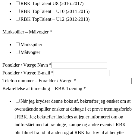
RBK TopTalent U8 (2016-2017)
RBK TopTalent – U10 (2014-2015)
RBK TopTalent – U12 (2012-2013)
Markspiller – Målvogter
*
Markspiller
Målvogter
Forælder / Værge Navn
*
Forælder / Værge E-mail
*
Telefon nummer – Forælder / Værge
*
Bekræftelse af tilmelding – RBK Træning
*
Når jeg krydser denne boks af, bekræfter jeg ønsket om at
ovenstående spiller ønsker at deltage i et prøve træningsforløb
i RBK. Jeg bekræfter ligeledes at jeg er informeret om og
indforstået med at træninge, kampe og andre events i RBK
blir filmet fra tid til anden og at RBK har lov til at benytte