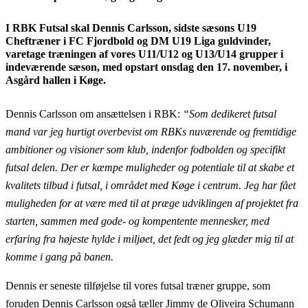
I RBK Futsal skal Dennis Carlsson, sidste sæsons U19
Cheftræner i FC Fjordbold og DM U19 Liga guldvinder,
varetage træningen af vores U11/U12 og U13/U14 grupper i
indeværende sæson, med opstart onsdag den 17. november, i
Asgård hallen i Køge.
Dennis Carlsson om ansættelsen i RBK:
“Som dedikeret futsal
mand var jeg hurtigt overbevist om RBKs nuværende og fremtidige
ambitioner og visioner som klub, indenfor fodbolden og specifikt
futsal delen. Der er kæmpe muligheder og potentiale til at skabe et
kvalitets tilbud i futsal, i området med Køge i centrum. Jeg har fået
muligheden for at være med til at præge udviklingen af projektet fra
starten, sammen med gode- og kompentente mennesker, med
erfaring fra højeste hylde i miljøet, det fedt og jeg glæder mig til at
komme i gang på banen.
Dennis er seneste tilføjelse til vores futsal træner gruppe, som
foruden Dennis Carlsson også tæller Jimmy de Oliveira Schumann