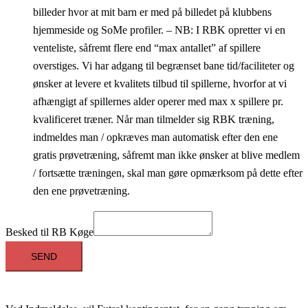
billeder hvor at mit barn er med på billedet på klubbens
hjemmeside og SoMe profiler. – NB: I RBK opretter vi en
venteliste, såfremt flere end “max antallet” af spillere
overstiges. Vi har adgang til begrænset bane tid/faciliteter og
ønsker at levere et kvalitets tilbud til spillerne, hvorfor at vi
afhængigt af spillernes alder operer med max x spillere pr.
kvalificeret træner. Når man tilmelder sig RBK træning,
indmeldes man / opkræves man automatisk efter den ene
gratis prøvetræning, såfremt man ikke ønsker at blive medlem
/ fortsætte træningen, skal man gøre opmærksom på dette efter
den ene prøvetræning.
Besked til RB Køge
SEND