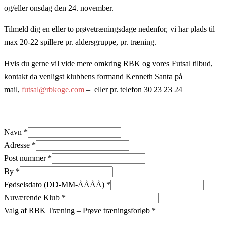
og/eller onsdag den 24. november.
Tilmeld dig en eller to prøvetræningsdage nedenfor, vi har plads til
max 20-22 spillere pr. aldersgruppe, pr. træning.
Hvis du gerne vil vide mere omkring RBK og vores Futsal tilbud,
kontakt da venligst klubbens formand Kenneth Santa på
mail,
futsal@rbkoge.com
– eller pr. telefon 30 23 23 24
Navn
*
Adresse
*
Post nummer
*
By
*
Fødselsdato (DD-MM-ÅÅÅÅ)
*
Nuværende Klub
*
Valg af RBK Træning – Prøve træningsforløb
*