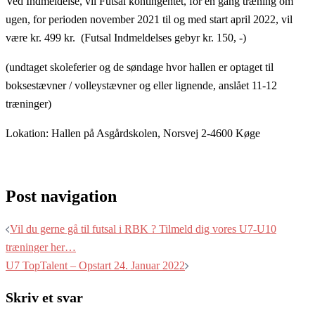
Ved Indmeldelse, vil Futsal kontingentet, for en gang træning om
ugen, for perioden november 2021 til og med start april 2022, vil
være kr. 499 kr.
(Futsal Indmeldelses gebyr kr. 150, -)
(undtaget skoleferier og de søndage hvor hallen er optaget til
boksestævner / volleystævner og eller lignende, anslået 11-12
træninger)
Lokation: Hallen på Asgårdskolen, Norsvej 2-4600 Køge
Post navigation
Vil du gerne gå til futsal i RBK ? Tilmeld dig vores U7-U10
træninger her…
U7 TopTalent – Opstart 24. Januar 2022
Skriv et svar