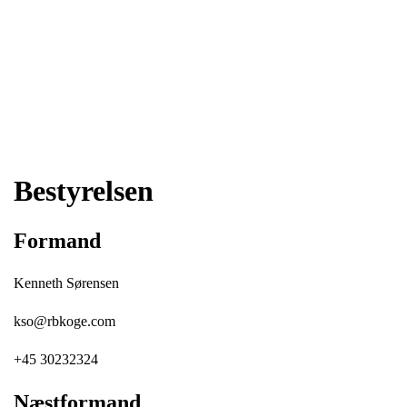
Bestyrelsen
Formand
Kenneth Sørensen
kso@rbkoge.com
+45 30232324
Næstformand