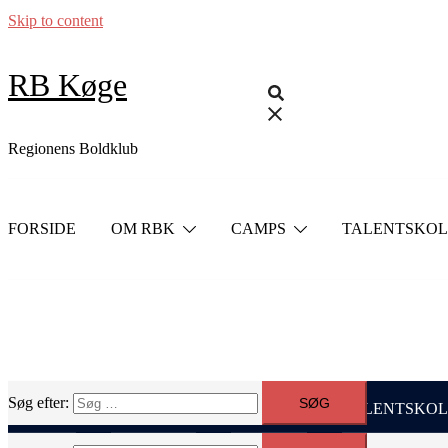
Skip to content
RB Køge
Regionens Boldklub
FORSIDE
OM RBK
CAMPS
TALENTSKOL
Søg efter:
FORSIDE
OM RBK
CAMPS
TALENTSKOL