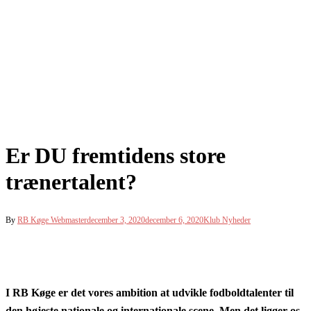
Er DU fremtidens store
trænertalent?
By
RB Køge Webmaster
december 3, 2020
december 6, 2020
Klub Nyheder
I RB Køge er det vores ambition at udvikle fodboldtalenter til
den højeste nationale og internationale scene. Men det ligger os