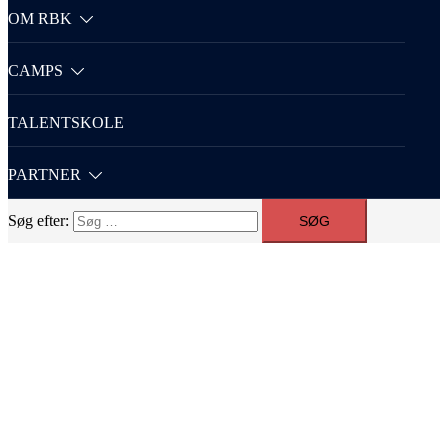
OM RBK
CAMPS
TALENTSKOLE
PARTNER
Søg efter: