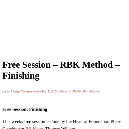
Free Session – RBK Method –
Finishing
By
RB Køge Webmaster
oktober 3, 2024
oktober 8, 2024
RBK - Metoden
Free Session: Finishing
This weeks free session is done by the Head of Foundation Phase
Coaching at
RB Køge
, Thomas William.