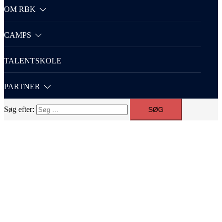
OM RBK
CAMPS
TALENTSKOLE
PARTNER
Søg efter: