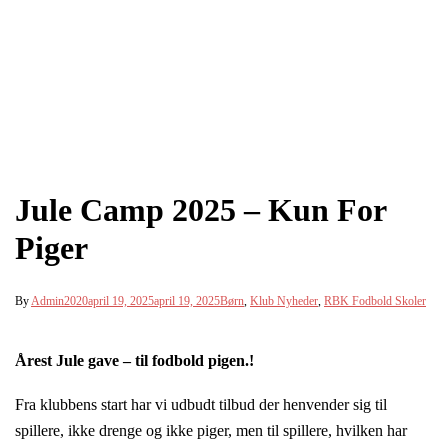
Jule Camp 2025 – Kun For
Piger
By
Admin2020
april 19, 2025
april 19, 2025
Børn
,
Klub Nyheder
,
RBK Fodbold Skoler
Årest Jule gave – til fodbold pigen.!
Fra klubbens start har vi udbudt tilbud der henvender sig til
spillere, ikke drenge og ikke piger, men til spillere, hvilken har