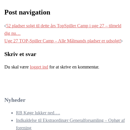
Post navigation
52 pladser solgt til dette års TopSpiller Camp i uge 27 – tilmeld
dig nu…
Uge 27 TOP-Spiller Camp – Alle Målmands pladser er udsolgt!
Skriv et svar
Du skal være
logget ind
for at skrive en kommentar.
Nyheder
RB Køge lukker ned….
Indkaldelse til Ekstraordinær Generalforsamling – Ophør af
forening