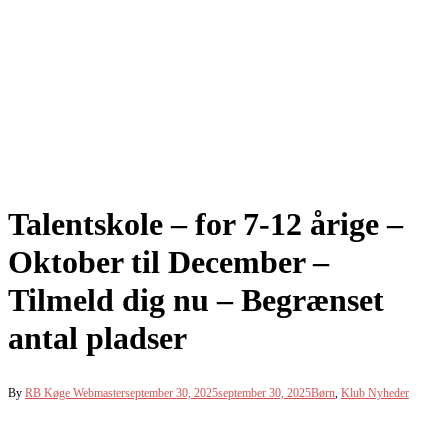
Talentskole – for 7-12 årige –
Oktober til December –
Tilmeld dig nu – Begrænset
antal pladser
By
RB Køge Webmaster
september 30, 2025
september 30, 2025
Børn
,
Klub Nyheder