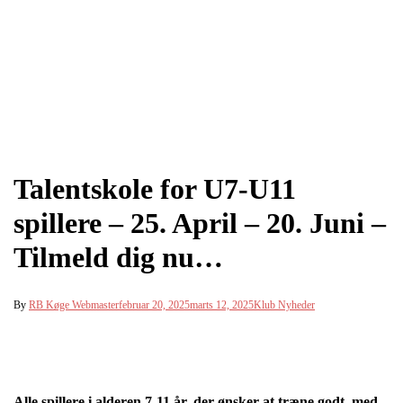
Talentskole for U7-U11
spillere – 25. April – 20. Juni –
Tilmeld dig nu…
By
RB Køge Webmaster
februar 20, 2025
marts 12, 2025
Klub Nyheder
Alle spillere i alderen 7-11 år, der ønsker at træne godt, med