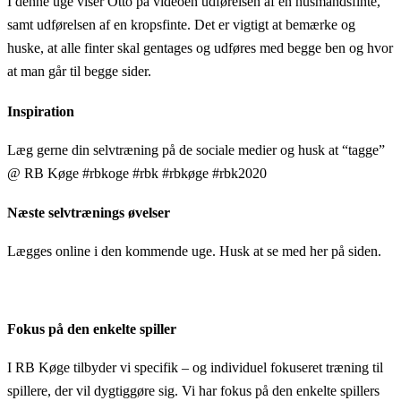
I denne uge viser Otto på videoen udførelsen af en husmandsfinte,
samt udførelsen af en kropsfinte. Det er vigtigt at bemærke og
huske, at alle finter skal gentages og udføres med begge ben og hvor
at man går til begge sider.
Inspiration
Læg gerne din selvtræning på de sociale medier og husk at “tagge”
@ RB Køge #rbkoge #rbk #rbkøge #rbk2020
Næste selvtrænings øvelser
Lægges online i den kommende uge. Husk at se med her på siden.
Fokus på den enkelte spiller
I RB Køge tilbyder vi specifik – og individuel fokuseret træning til
spillere, der vil dygtiggøre sig. Vi har fokus på den enkelte spillers