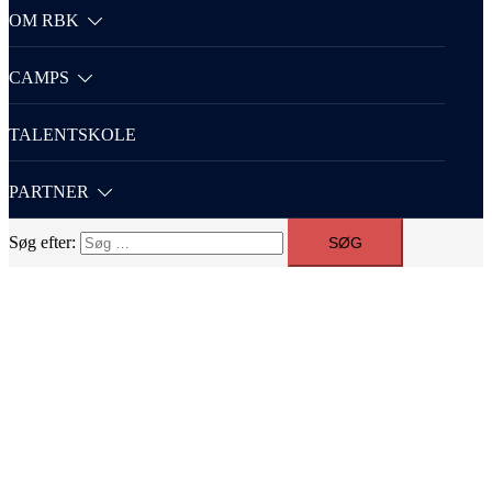
OM RBK
CAMPS
TALENTSKOLE
PARTNER
Søg efter: