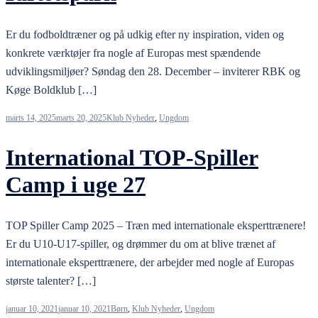
Er du fodboldtræner og på udkig efter ny inspiration, viden og
konkrete værktøjer fra nogle af Europas mest spændende
udviklingsmiljøer? Søndag den 28. December – inviterer RBK og
Køge Boldklub […]
marts 14, 2025
marts 20, 2025
Klub Nyheder
,
Ungdom
International TOP-Spiller
Camp i uge 27
TOP Spiller Camp 2025 – Træn med internationale eksperttrænere!
Er du U10-U17-spiller, og drømmer du om at blive trænet af
internationale eksperttrænere, der arbejder med nogle af Europas
største talenter? […]
januar 10, 2021
januar 10, 2021
Børn
,
Klub Nyheder
,
Ungdom