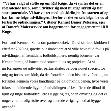
“Vi har valgt at støtte op om RB Køge, da vi syntes det er en
spændende klub, som udvikler sig med hurtige skridt og har
stort potentiale. Vi har været med på sidelinjen fra starten af og
har kunne følge udviklingen. Derfor er det en selvfølge for os at
fortsætte opbakningen.
” Udtaler Kennet Daner Petersen, ejer
af Daner’s Malerservice om baggrunden for engagementet i RB
Køge.
Formand Kenneth Santa om partnerskabet: “Da vi startede klubben i
efteråret 2020 og spredte budskabet om at vi ville have fuld fokus på
udviklingen af fremtidens fodboldspillere, nemlig børnene, var
Kennet hurtig på banen med støtten til os og projektet. At vi
nu
forlænger
og udbygger partnerskabet betyder
noget specielt for
mig og for os som klub, da det fortæller at den historie vi fortalte, nu
fortælles gennem vores handlinger på og omkring banen, hvor vores
fokus udelukkende ligger på udviklingen af kvalificerede tilbud til
børn og unge fodboldspillere i Køge og regionen omkring og det er
noget vi er utrolig stolte over og allerede er igang med at bygge
ovenpå”