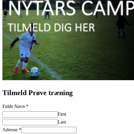
Tilmeld Prøve træning
Fulde Navn
*
First
Last
Adresse
*