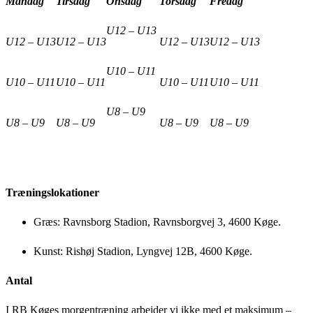
Mandag
Tirsdag
Onsdag
Torsdag
Fredag
U12 – U13
U12 – U13
U12 – U13
U12 – U13
U12 – U13
U10 – U11
U10 – U11
U10 – U11
U10 – U11
U10 – U11
U8 – U9
U8 – U9
U8 – U9
U8 – U9
U8 – U9
Træningslokationer
Græs: Ravnsborg Stadion, Ravnsborgvej 3, 4600 Køge.
Kunst: Rishøj Stadion, Lyngvej 12B, 4600 Køge.
Antal
I RB Køges morgentræning arbejder vi ikke med et maksimum –