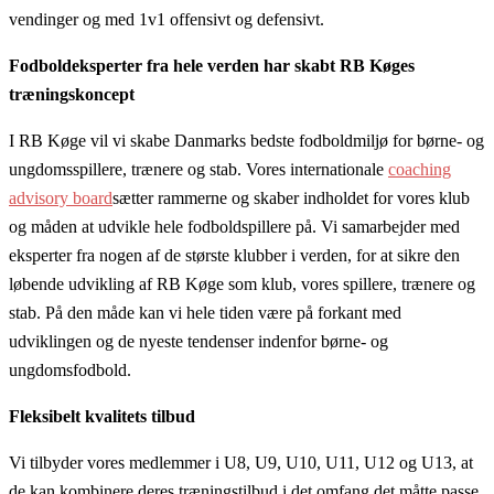
vendinger og med 1v1 offensivt og defensivt.
Fodboldeksperter fra hele verden har skabt RB Køges
træningskoncept
I RB Køge vil vi skabe Danmarks bedste fodboldmiljø for børne- og
ungdomsspillere, trænere og stab. Vores internationale
coaching
advisory board
sætter rammerne og skaber indholdet for vores klub
og måden at udvikle hele fodboldspillere på. Vi samarbejder med
eksperter fra nogen af de største klubber i verden, for at sikre den
løbende udvikling af RB Køge som klub, vores spillere, trænere og
stab. På den måde kan vi hele tiden være på forkant med
udviklingen og de nyeste tendenser indenfor børne- og
ungdomsfodbold.
Fleksibelt kvalitets tilbud
Vi tilbyder vores medlemmer i U8, U9, U10, U11, U12 og U13, at
de kan kombinere deres træningstilbud i det omfang det måtte passe