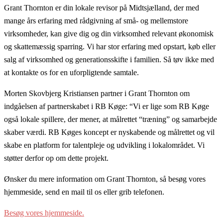
Grant Thornton er din lokale revisor på Midtsjælland, der med
mange års erfaring med rådgivning af små- og mellemstore
virksomheder, kan give dig og din virksomhed relevant økonomisk
og skattemæssig sparring. Vi har stor erfaring med opstart, køb eller
salg af virksomhed og generationsskifte i familien. Så tøv ikke med
at kontakte os for en uforpligtende samtale.
Morten Skovbjerg Kristiansen partner i Grant Thornton om
indgåelsen af partnerskabet i RB Køge: “Vi er lige som RB Køge
også lokale spillere, der mener, at målrettet “træning” og samarbejde
skaber værdi. RB Køges koncept er nyskabende og målrettet og vil
skabe en platform for talentpleje og udvikling i lokalområdet. Vi
støtter derfor op om dette projekt.
Ønsker du mere information om Grant Thornton, så besøg vores
hjemmeside, send en mail til os eller grib telefonen.
Besøg vores hjemmeside.