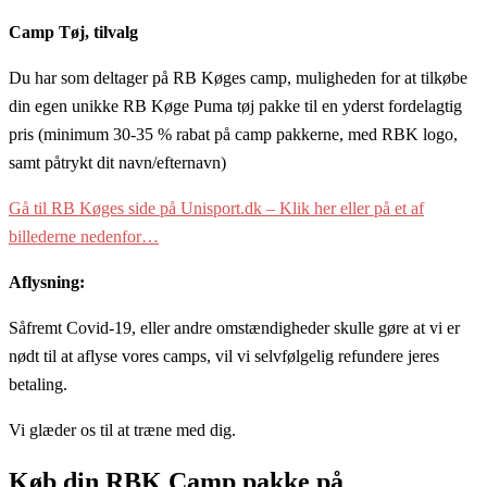
Camp Tøj, tilvalg
Du har som deltager på RB Køges camp, muligheden for at tilkøbe
din egen unikke RB Køge Puma tøj pakke til en yderst fordelagtig
pris (minimum 30-35 % rabat på camp pakkerne, med RBK logo,
samt påtrykt dit navn/efternavn)
Gå til RB Køges side på Unisport.dk – Klik her eller på et af
billederne nedenfor…
Aflysning:
Såfremt Covid-19, eller andre omstændigheder skulle gøre at vi er
nødt til at aflyse vores camps, vil vi selvfølgelig refundere jeres
betaling.
Vi glæder os til at træne med dig.
Køb din RBK Camp pakke på