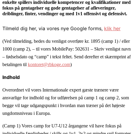
enkelte spillers individuelle kompetencer og kvalifikationer med
fokus på gentagelser og gode gentagelser af afleveringer,
driblinger, finter, vendinger og med 1v1 offensivt og defensivt.
Tilmeld dig her, via vores nye Google forms,
klik her
(Ved tilmelding, bedes du venligst overføre kr. 1895 (camp 1) / eller
1000 (camp 2), – til vores MobilePay: 502631 – Skriv venligst navn
– fødselsdato og “camp” i tekst feltet. Send derefter et skærmprint af
betalingen til
kontoret@rbkoge.com
)
Indhold
Overordnet vil vores Internationale expert gæste trænere være
ansvarlige for indhold og for
udførelsen på camp 1 og camp 2, som
begge vil tage udgangspunkt i hvordan man træner på det højeste
ungdomsniveau i Europa.
(Camp 1) Vores camp for U7-U12 årgangene vil have fokus på
individuelle færdigheder / skills og 1v1, 2v2 og mindre spil formater.