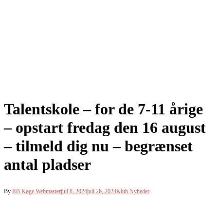
Talentskole – for de 7-11 årige
– opstart fredag den 16 august
– tilmeld dig nu – begrænset
antal pladser
By
RB Køge Webmaster
juli 8, 2024
juli 26, 2024
Klub Nyheder