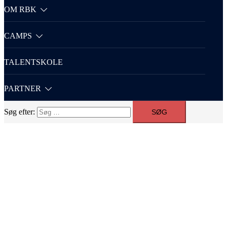
OM RBK
CAMPS
TALENTSKOLE
PARTNER
Søg efter: