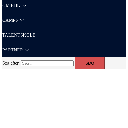
OM RBK
CAMPS
TALENTSKOLE
PARTNER
Søg efter: