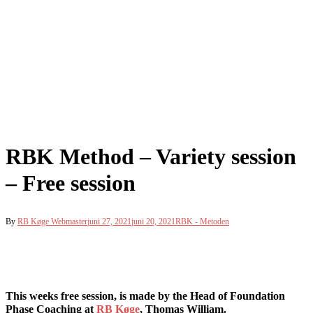
RBK Method – Variety session
– Free session
By
RB Køge Webmaster
juni 27, 2021
juni 20, 2021
RBK - Metoden
This weeks free session, is made by the Head of Foundation
Phase Coaching at
RB Køge
, Thomas William.