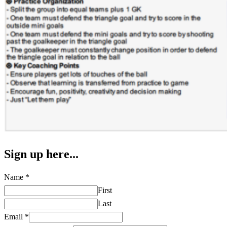
Sign up here...
Name
*
First
Last
Email
*