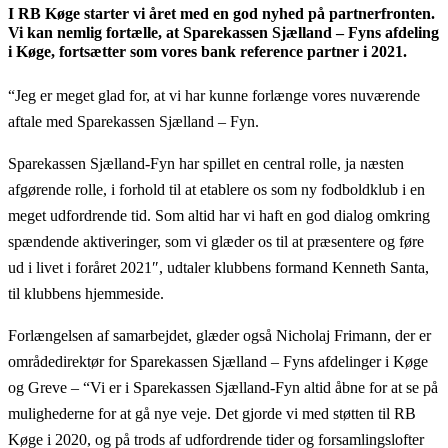
I RB Køge starter vi året med en god nyhed på partnerfronten.
Vi kan nemlig fortælle, at Sparekassen Sjælland – Fyns afdeling
i Køge, fortsætter som vores bank reference partner i 2021.
“Jeg er meget glad for, at vi har kunne forlænge vores nuværende
aftale med Sparekassen Sjælland – Fyn.
Sparekassen Sjælland-Fyn har spillet en central rolle, ja næsten
afgørende rolle, i forhold til at etablere os som ny fodboldklub i en
meget udfordrende tid. Som altid har vi haft en god dialog omkring
spændende aktiveringer, som vi glæder os til at præsentere og føre
ud i livet i foråret 2021″, udtaler klubbens formand Kenneth Santa,
til klubbens hjemmeside.
Forlængelsen af samarbejdet, glæder også Nicholaj Frimann, der er
områdedirektør for Sparekassen Sjælland – Fyns afdelinger i Køge
og Greve – “Vi er i Sparekassen Sjælland-Fyn altid åbne for at se på
mulighederne for at gå nye veje. Det gjorde vi med støtten til RB
Køge i 2020, og på trods af udfordrende tider og forsamlingslofter