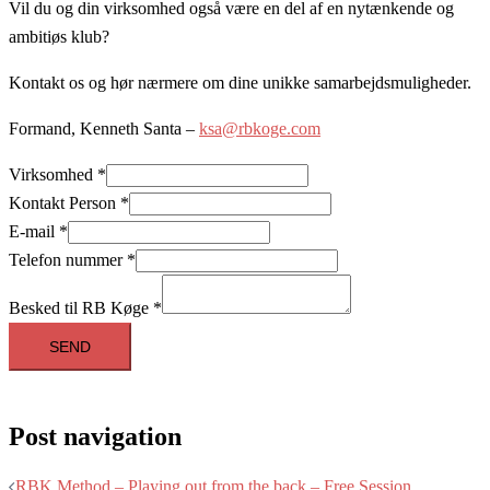
Vil du og din virksomhed også være en del af en nytænkende og
ambitiøs klub?
Kontakt os og hør nærmere om dine unikke samarbejdsmuligheder.
Formand, Kenneth Santa –
ksa@rbkoge.com
Virksomhed
*
Kontakt Person
*
E-mail
*
Telefon nummer
*
Besked til RB Køge
*
SEND
Post navigation
RBK Method – Playing out from the back – Free Session