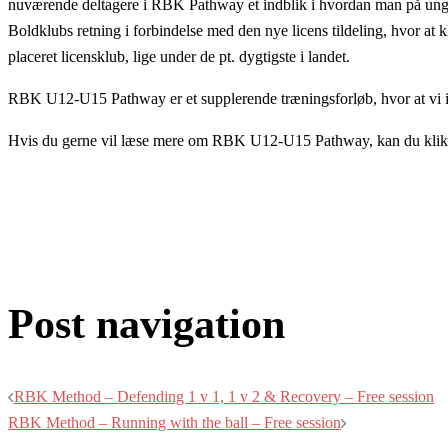
nuværende deltagere i RBK Pathway et indblik i hvordan man på ungdo
Boldklubs retning i forbindelse med den nye licens tildeling, hvor at 
placeret licensklub, lige under de pt. dygtigste i landet.
RBK U12-U15 Pathway er et supplerende træningsforløb, hvor at vi i 
Hvis du gerne vil læse mere om RBK U12-U15 Pathway, kan du klikke
Post navigation
RBK Method – Defending 1 v 1, 1 v 2 & Recovery – Free session
RBK Method – Running with the ball – Free session