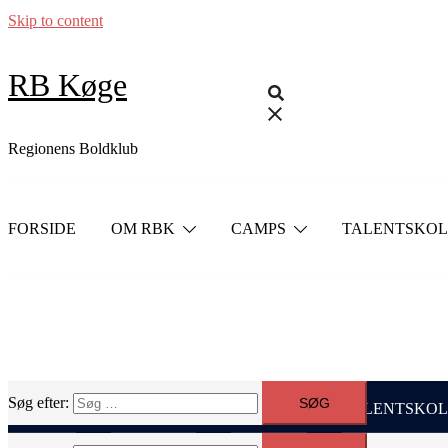
Skip to content
RB Køge
Regionens Boldklub
FORSIDE
OM RBK
CAMPS
TALENTSKOL
Søg efter:
FORSIDE
OM RBK
CAMPS
TALENTSKOL