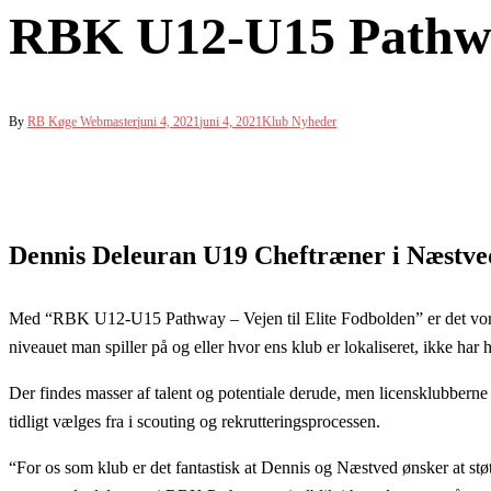
RBK U12-U15 Pathway 
By
RB Køge Webmaster
juni 4, 2021
juni 4, 2021
Klub Nyheder
Dennis Deleuran U19 Cheftræner i Næstve
Med “RBK U12-U15 Pathway – Vejen til Elite Fodbolden” er det vores i
niveauet man spiller på og eller hvor ens klub er lokaliseret, ikke har 
Der findes masser af talent og potentiale derude, men licensklubberne 
tidligt vælges fra i scouting og rekrutteringsprocessen.
“For os som klub er det fantastisk at Dennis og Næstved ønsker at stø