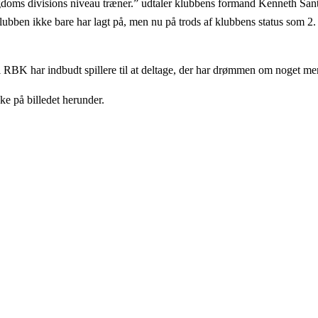
ms divisions niveau træner.” udtaler klubbens formand Kenneth Santa t
klubben ikke bare har lagt på, men nu på trods af klubbens status som 2
RBK har indbudt spillere til at deltage, der har drømmen om noget mer
 på billedet herunder.